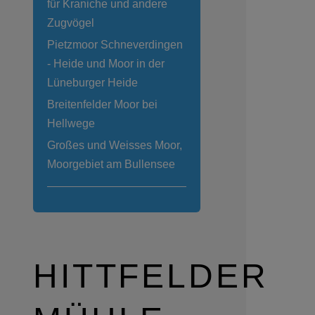
für Kraniche und andere
Zugvögel
Pietzmoor Schneverdingen
- Heide und Moor in der
Lüneburger Heide
Breitenfelder Moor bei
Hellwege
Großes und Weisses Moor,
Moorgebiet am Bullensee
HITTFELDER