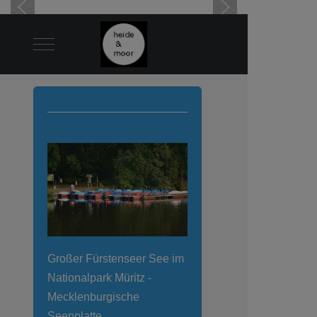
Mobile Menu Toggle
Großer Fürstenseer See im
Nationalpark Müritz -
Mecklenburgische
Seenplatte