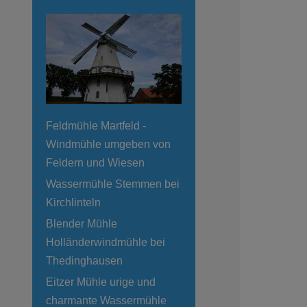
Feldmühle Martfeld -
Windmühle umgeben von
Feldern und Wiesen
Wassermühle Stemmen bei
Kirchlinteln
Blender Mühle
Holländerwindmühle bei
Thedinghausen
Eitzer Mühle urige und
charmante Wassermühle