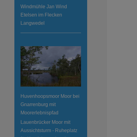
Windmühle Jan Wind
Etelsen im Flecken
Langwedel
Huvenhoopsmoor Moor bei
Gnarrenburg mit
Moorerlebnispfad
Lauenbrücker Moor mit
Aussichtsturm - Ruheplatz