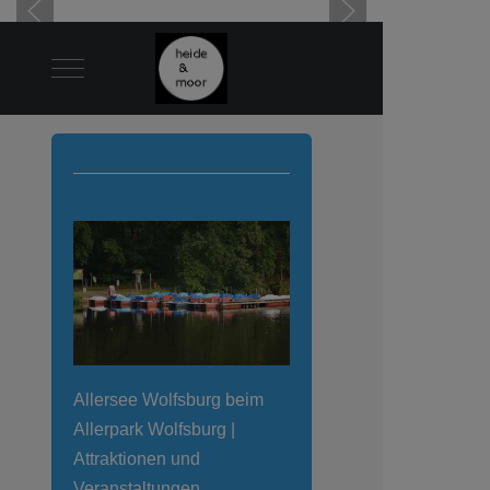
Mobile Menu Toggle
Allersee Wolfsburg beim
Allerpark Wolfsburg |
Attraktionen und
Veranstaltungen