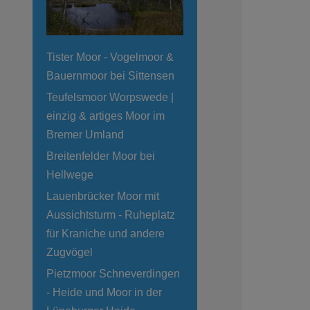
Tister Moor - Vogelmoor &
Bauernmoor bei Sittensen
Teufelsmoor Worpswede |
einzig & artiges Moor im
Bremer Umland
Breitenfelder Moor bei
Hellwege
Lauenbrücker Moor mit
Aussichtsturm - Ruheplatz
für Kraniche und andere
Zugvögel
Pietzmoor Schneverdingen
- Heide und Moor in der