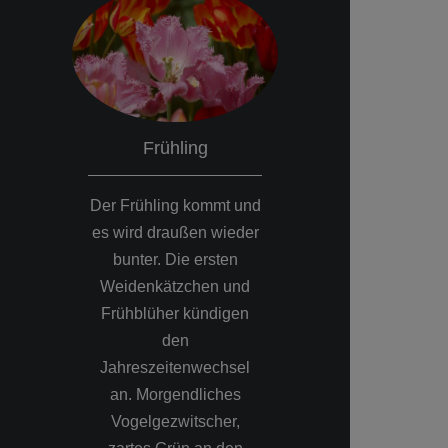
Frühling
Somme
Der Frühling kommt und
Die Obstbaumbl
es wird draußen wieder
vorbei und di
bunter. Die ersten
hat ihren hö
Weidenkätzchen und
Stand erreicht.
Frühblüher kündigen
Landschafts
den
Naturfotografie
Jahreszeitenwechsel
Morgenstund
an. Morgendliches
Sonnenaufgang
Vogelgezwitscher,
abendlic