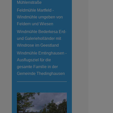
Mühlenstraße
Feldmühle Martfeld -
Windmühle umgeben von
Feldern und Wiesen
Windmühle Bederkesa Erd-
und Galerieholländer mit
Windrose im Geestland
Windmühle Emtinghausen -
Ausflugsziel für die
gesamte Familie in der
Gemeinde Thedinghausen