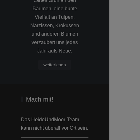
zartes Grün an den
Sonnenunte
Bäumen, eine bunte
bestens geeign
Vielfalt an Tulpen,
Farben d
Narzissen, Krokussen
Bildmomente e
und anderen Blumen
einen zusätz
verzaubert uns jedes
Hauch gewo
Jahr aufs Neue.
Wärme
weiterlesen
Mach mit!
Das HeideUndMoor-Team
kann nicht überall vor Ort sein.