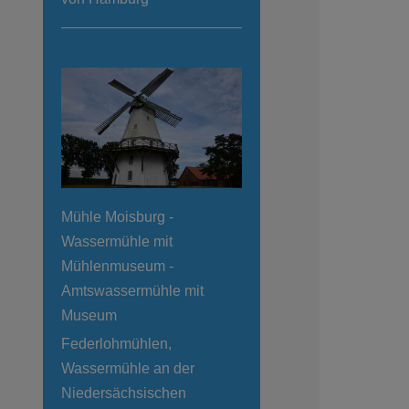
Mühle Moisburg -
Wassermühle mit
Mühlenmuseum -
Amtswassermühle mit
Museum
Federlohmühlen,
Wassermühle an der
Niedersächsischen