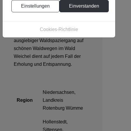
Der Wald Weichel bei Rotenburg
Einstellungen
Einverstanden
Wümme ist ein Naturschutzgebiet.
Vorrangig stehen in diesem
Naturwald alte hochgewachsene
Cookies-Richtlinie
Buchen und Eichen. Ein
ausgiebiger Waldspaziergang auf
schönen Waldwegen im Wald
Weichel dient auf jedem Fall der
Erholung und Entspannung.
Niedersachsen,
Region
Landkreis
Rotenburg Wümme
Hollenstedt,
Sittensen,