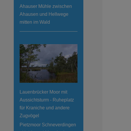
Ahauser Mühle zwischen
Ahausen und Hellwege
mitten im Wald
Lauenbrücker Moor mit
Aussichtsturm - Ruheplatz
für Kraniche und andere
Zugvögel
Pietzmoor Schneverdingen