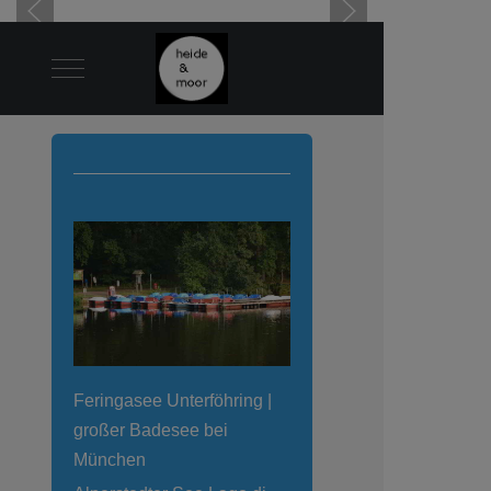
Mobile Menu Toggle
Feringasee Unterföhring |
großer Badesee bei
München