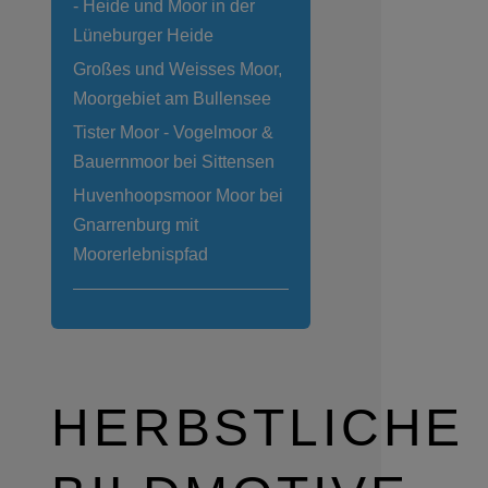
- Heide und Moor in der
Lüneburger Heide
Großes und Weisses Moor,
Moorgebiet am Bullensee
Tister Moor - Vogelmoor &
Bauernmoor bei Sittensen
Huvenhoopsmoor Moor bei
Gnarrenburg mit
Moorerlebnispfad
HERBSTLICHE