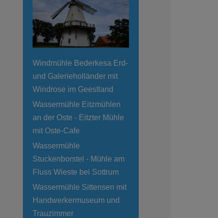
Windmühle Bederkesa Erd-
und Galerieholländer mit
Windrose im Geestland
Wassermühle Eitzmühlen
an der Oste - Eitzter Mühle
mit Oste-Cafe
Wassermühle
Stuckenborstel - Mühle am
Fluss Wieste bei Sottrum
Wassermühle Sittensen mit
Handwerkermuseum und
Trauzimmer