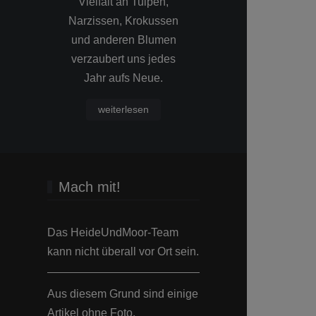
Farben der
Belichtungszei
n
Bildmomente erhalten
Fotografieren 
n
einen zusätzlichen
Fotomotive te
s
Hauch gewollter
länger.
Wärme.
weiterles
Mach mit!
Das HeideUndMoor-Team
kann nicht überall vor Ort sein.
Aus diesem Grund sind einige
Artikel ohne Foto.