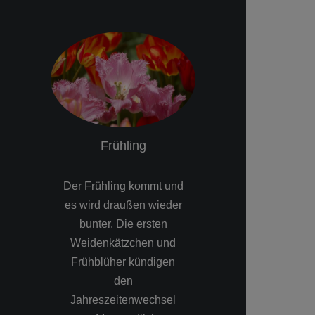
Frühling
Somme
Der Frühling kommt und
Die Obstbaumbl
es wird draußen wieder
vorbei und di
bunter. Die ersten
hat ihren hö
Weidenkätzchen und
Stand erreicht.
Frühblüher kündigen
Landschafts
den
Naturfotografie
Jahreszeitenwechsel
Morgenstund