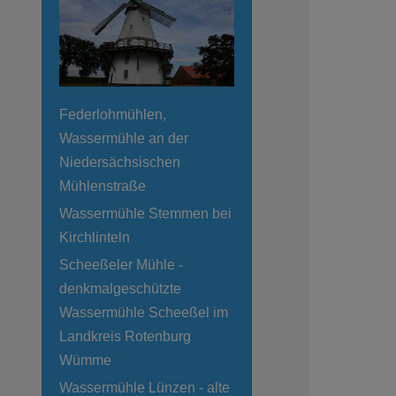
Federlohmühlen,
Wassermühle an der
Niedersächsischen
Mühlenstraße
Wassermühle Stemmen bei
Kirchlinteln
Scheeßeler Mühle -
denkmalgeschützte
Wassermühle Scheeßel im
Landkreis Rotenburg
Wümme
Wassermühle Lünzen - alte