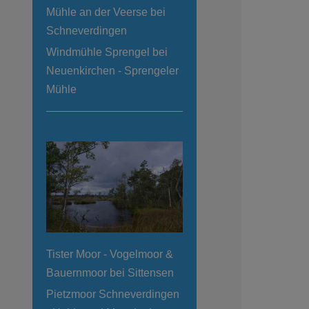
Mühle an der Veerse bei
Schneverdingen
Windmühle Sprengel bei
Neuenkirchen - Sprengeler
Mühle
Tister Moor - Vogelmoor &
Bauernmoor bei Sittensen
Pietzmoor Schneverdingen