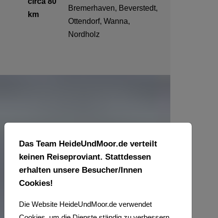
circa 80
Bremerhaven, Beverstedt,
km
Ottendorf, Wanna,
Nordholz
Das Team HeideUndMoor.de verteilt
keinen Reiseproviant. Stattdessen
WIR
erhalten unsere Besucher/Innen
Cookies!
LIEBEN
Die Website HeideUndMoor.de verwendet
Cookies, um die Dienste ständig zu verbessern