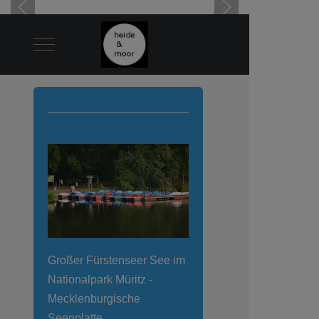
Mobile Menu Toggle
Großer Fürstenseer See im
Nationalpark Müritz -
Mecklenburgische
Seenplatte