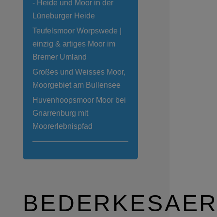
- Heide und Moor in der
Lüneburger Heide
Teufelsmoor Worpswede |
einzig & artiges Moor im
Bremer Umland
Großes und Weisses Moor,
Moorgebiet am Bullensee
Huvenhoopsmoor Moor bei
Gnarrenburg mit
Moorerlebnispfad
BEDERKESAE