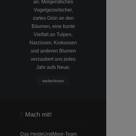
an. Morgendliches
Sonnenaufgang
Vogelgezwitscher,
abendlic
zartes Grün an den
Sonnenunte
Bäumen, eine bunte
bestens geeign
Vielfalt an Tulpen,
Farben d
Narzissen, Krokussen
Bildmomente e
und anderen Blumen
einen zusätz
verzaubert uns jedes
Hauch gewo
Jahr aufs Neue.
Wärme
weiterlesen
Mach mit!
Das HeideUndMoor-Team