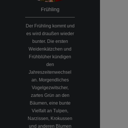
Frühling
Somme
Der Frühling kommt und
Die Obstbaumbl
es wird draußen wieder
vorbei und di
bunter. Die ersten
hat ihren hö
Weidenkätzchen und
Stand erreicht.
Frühblüher kündigen
Landschafts
den
Naturfotografie
Jahreszeitenwechsel
Morgenstund
an. Morgendliches
Sonnenaufgang
Vogelgezwitscher,
abendlic
zartes Grün an den
Sonnenunte
Bäumen, eine bunte
bestens geeign
Vielfalt an Tulpen,
Farben d
Narzissen, Krokussen
Bildmomente e
und anderen Blumen
einen zusätz