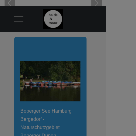
Mobile Menu Toggle
Boberger See Hamburg
Bergedorf -
Naturschutzgebiet
Boberger Dünen