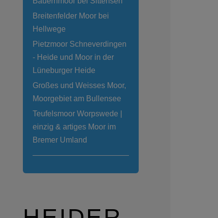
Bauernmoor bei Sittensen
Breitenfelder Moor bei
Hellwege
Pietzmoor Schneverdingen
- Heide und Moor in der
Lüneburger Heide
Großes und Weisses Moor,
Moorgebiet am Bullensee
Teufelsmoor Worpswede |
einzig & artiges Moor im
Bremer Umland
HEIDER