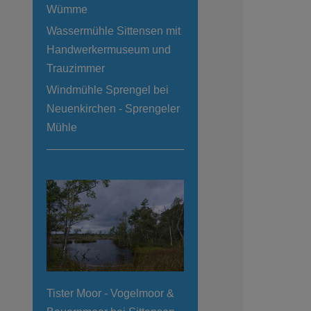
Wümme
Wassermühle Sittensen mit
Handwerkermuseum und
Trauzimmer
Windmühle Sprengel bei
Neuenkirchen - Sprengeler
Mühle
Tister Moor - Vogelmoor &