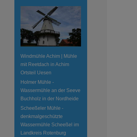
Windmühle Achim | Mühle
mit Reetdach in Achim
Ortsteil Uesen
Holmer Mühle -
Wassermühle an der Seeve
Buchholz in der Nordheide
Scheeßeler Mühle -
denkmalgeschützte
Wassermühle Scheeßel im
Landkreis Rotenburg