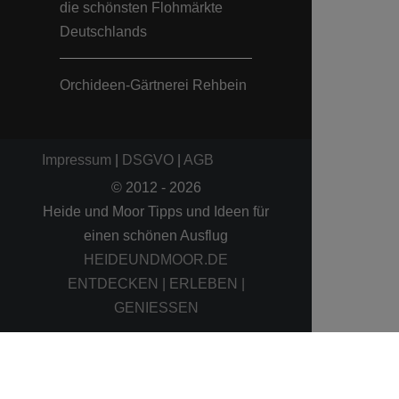
die schönsten Flohmärkte
Deutschlands
Orchideen-Gärtnerei Rehbein
Impressum
|
DSGVO
|
AGB
© 2012 - 2026
Heide und Moor Tipps und Ideen für
einen schönen Ausflug
HEIDEUNDMOOR.DE
ENTDECKEN | ERLEBEN |
GENIESSEN