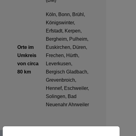
(BM)
Köln, Bonn, Brühl,
Königswinter,
Erfstadt, Kerpen,
Bergheim, Pulheim,
Orte im
Euskirchen, Düren,
Umkreis
Frechen, Hürth,
von circa
Leverkusen,
80 km
Bergisch Gladbach,
Grevenbroich,
Hennef, Eschweiler,
Solingen, Bad
Neuenahr Ahrweiler