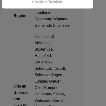
Cookies-Richtlinie
Niedersachsen,
Landkreis
Region
Rotenburg Wümme,
Gemeinde Sittensen
Hollenstedt,
Ahlerstedt,
Buxtehude,
Harsefeld,
Sauensiek,
Scheeßel, Tostedt,
Schneverdingen,
Lünzen, Grauen,
Orte im
Otter, Kampen,
Umkreis
Heidenau, Soltau,
von
Walsrode, Bremen,
circa 80