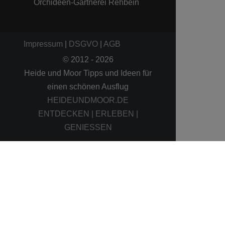
Orchideen-Gärtnerei Rehbein
Impressum
|
DSGVO
|
AGB
© 2012 - 2026
Heide und Moor Tipps und Ideen für
einen schönen Ausflug
HEIDEUNDMOOR.DE
ENTDECKEN | ERLEBEN |
GENIESSEN