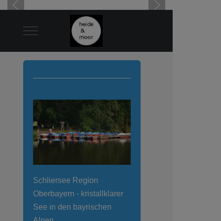
Mobile Menu Toggle
Schliersee Region
Oberbayern - kristallklarer
See in den bayrischen
Alpen