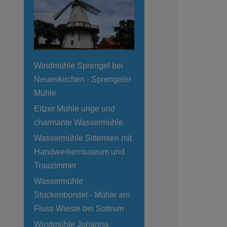
Windmühle Sprengel bei
Neuenkirchen - Sprengeler
Mühle
Eitzer Mühle urige und
charmante Wassermühle
Wassermühle Sittensen mit
Handwerkermuseum und
Trauzimmer
Wassermühle
Stuckenborstel - Mühle am
Fluss Wieste bei Sottrum
Windmühle Johanna