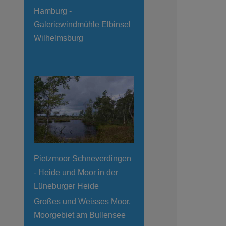
Hamburg -
Galeriewindmühle Elbinsel
Wilhelmsburg
Pietzmoor Schneverdingen
- Heide und Moor in der
Lüneburger Heide
Großes und Weisses Moor,
Moorgebiet am Bullensee