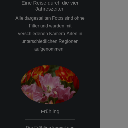
Eine Reise durch die vier
Jahreszeiten
Alle dargestellten Fotos sind ohne
Filter und wurden mit
verschiedenen Kamera-Arten in
unterschiedlichen Regionen
aufgenommen.
Sommer
Herbst
nd
Die Obstbaumblüte ist
Häufiger Morg