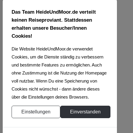
Erst in den Sommermonaten,
gewöhnlich im Juli, werden die
Das Team HeideUndMoor.de verteilt
Rapspflanzen zur Ernte
keinen Reiseproviant. Stattdessen
eingebracht.
erhalten unsere Besucher/Innen
Cookies!
Was wird aus Raps
gewonnen?
Die Website HeideUndMoor.de verwendet
Das am meisten bekannte
Cookies, um die Dienste ständig zu verbessern
Rapserzeugnis ist das Rapsöl.
und bestimmte Features zu ermöglichen. Auch
Dieses pflanzliche Speisenöl eignet
ohne Zustimmung ist die Nutzung der Homepage
sich zum Braten und Kochen.
voll nutzbar. Wenn Du eine Speicherung von
Ebenfalls wird der Raps in der
Cookies nicht wünschst - dann ändere dieses
Lebensmittelindustrie zur
über die Einstellungen deines Browsers.
Herstellung von Margarinen
Einstellungen
Einverstanden
eingesetzt.