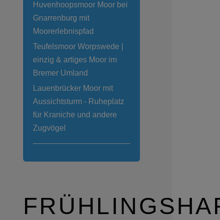
Huvenhoopsmoor Moor bei
Gnarrenburg mit
Moorerlebnispfad
Teufelsmoor Worpswede |
einzig & artiges Moor im
Bremer Umland
Lauenbrücker Moor mit
Aussichtsturm - Ruheplatz
für Kraniche und andere
Zugvögel
FRÜHLINGSHA