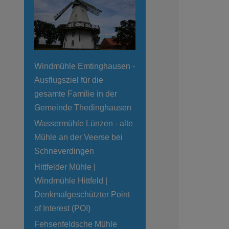
Windmühle Emtinghausen -
Ausflugsziel für die
gesamte Familie in der
Gemeinde Thedinghausen
Wassermühle Lünzen - alte
Mühle an der Veerse bei
Schneverdingen
Hittfelder Mühle |
Windmühle Hittfeld |
Denkmalgeschützter Point
of Interest (POI)
Fehsenfeldsche Mühle