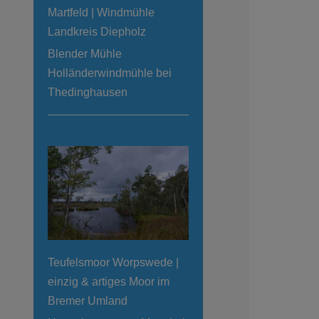
Martfeld | Windmühle
Landkreis Diepholz
Blender Mühle
Holländerwindmühle bei
Thedinghausen
Teufelsmoor Worpswede |
einzig & artiges Moor im
Bremer Umland