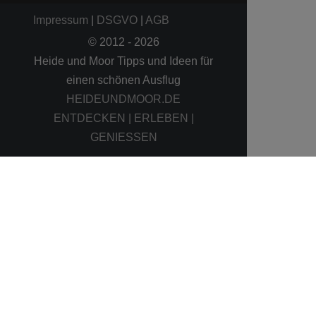
Impressum
|
DSGVO
|
AGB
© 2012 - 2026
Heide und Moor Tipps und Ideen für
einen schönen Ausflug
HEIDEUNDMOOR.DE
ENTDECKEN | ERLEBEN |
GENIESSEN