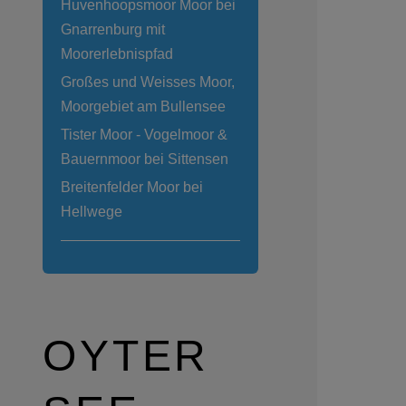
Huvenhoopsmoor Moor bei
Gnarrenburg mit
Moorerlebnispfad
Großes und Weisses Moor,
Moorgebiet am Bullensee
Tister Moor - Vogelmoor &
Bauernmoor bei Sittensen
Breitenfelder Moor bei
Hellwege
OYTER