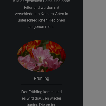
Alle dargestellten Fotos sind ohne
Filter und wurden mit
verschiedenen Kamera-Arten in
unterschiedlichen Regionen
aufgenommen.
Sommer
Herbst
nd
Die Obstbaumblüte ist
Häufiger Morg
er
vorbei und die Sonne
kündigt den Ü
hat ihren höchsten
zur kühleren Ja