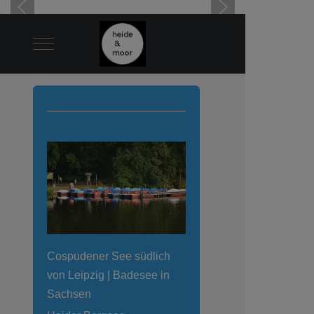
Mobile Menu Toggle
Cospudener See südlich
von Leipzig | Badesee in
Sachsen