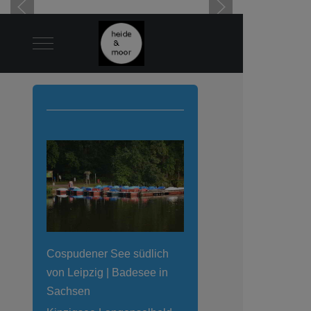
Mobile Menu Toggle
Cospudener See südlich
von Leipzig | Badesee in
Sachsen