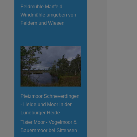
Feldmühle Martfeld -
Windmühle umgeben von
Feldern und Wiesen
Pietzmoor Schneverdingen
- Heide und Moor in der
Lüneburger Heide
Tister Moor - Vogelmoor &
Bauernmoor bei Sittensen