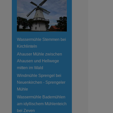
Wassermühle Stemmen bei
Kirchlinteln
Ahauser Mühle zwischen
Ahausen und Hellwege
mitten im Wald
Windmühle Sprengel bei
Neuenkirchen - Sprengeler
Mühle
Wassermühle Bademühlen
am idyllischem Mühlenteich
bei Zeven