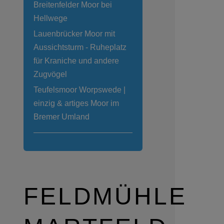
Breitenfelder Moor bei
Hellwege
Lauenbrücker Moor mit
Aussichtsturm - Ruheplatz
für Kraniche und andere
Zugvögel
Teufelsmoor Worpswede |
einzig & artiges Moor im
Bremer Umland
FELDMÜHLE