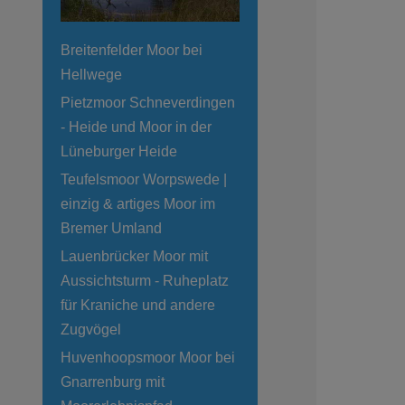
Breitenfelder Moor bei
Hellwege
Pietzmoor Schneverdingen
- Heide und Moor in der
Lüneburger Heide
Teufelsmoor Worpswede |
einzig & artiges Moor im
Bremer Umland
Lauenbrücker Moor mit
Aussichtsturm - Ruheplatz
für Kraniche und andere
Zugvögel
Huvenhoopsmoor Moor bei
Gnarrenburg mit