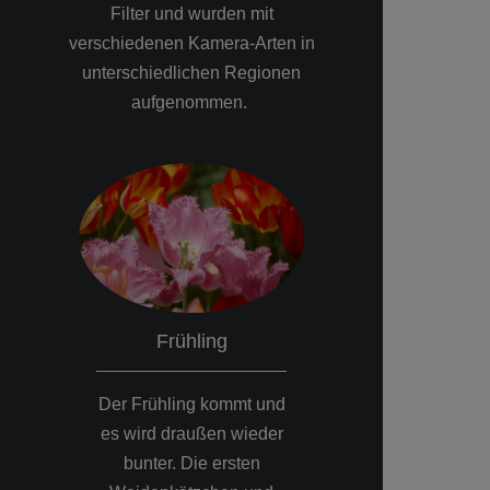
Filter und wurden mit
verschiedenen Kamera-Arten in
unterschiedlichen Regionen
aufgenommen.
Sommer
Herbst
nd
Die Obstbaumblüte ist
Häufiger Morg
er
vorbei und die Sonne
kündigt den Ü
hat ihren höchsten
zur kühleren Ja