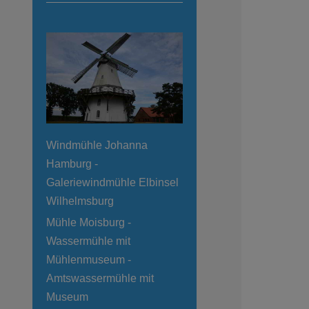
Windmühle Johanna
Hamburg -
Galeriewindmühle Elbinsel
Wilhelmsburg
Mühle Moisburg -
Wassermühle mit
Mühlenmuseum -
Amtswassermühle mit
Museum