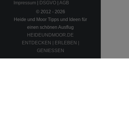
Impressum
|
DSGVO
|
AGB
© 2012 - 2026
Heide und Moor Tipps und Ideen für
einen schönen Ausflug
HEIDEUNDMOOR.DE
ENTDECKEN | ERLEBEN |
GENIESSEN