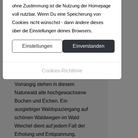
ohne Zustimmung ist die Nutzung der Homepage
voll nutzbar. Wenn Du eine Speicherung von
Warum ist der
Cookies nicht wünschst - dann ändere dieses
Wald Weichel
über die Einstellungen deines Browsers.
einen Besuch
Einstellungen
Einverstanden
wert?
Der Wald Weichel bei Rotenburg
Cookies-Richtlinie
Wümme ist ein Naturschutzgebiet.
Vorrangig stehen in diesem
Naturwald alte hochgewachsene
Buchen und Eichen. Ein
ausgiebiger Waldspaziergang auf
schönen Waldwegen im Wald
Weichel dient auf jedem Fall der
Erholung und Entspannung.