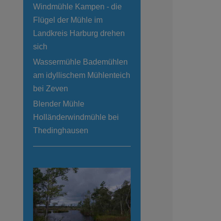
Windmühle Kampen - die
Flügel der Mühle im
Landkreis Harburg drehen
sich
Wassermühle Bademühlen
am idyllischem Mühlenteich
bei Zeven
Blender Mühle
Holländerwindmühle bei
Thedinghausen