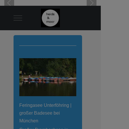
Mobile Menu Toggle
Feringasee Unterföhring |
großer Badesee bei
München